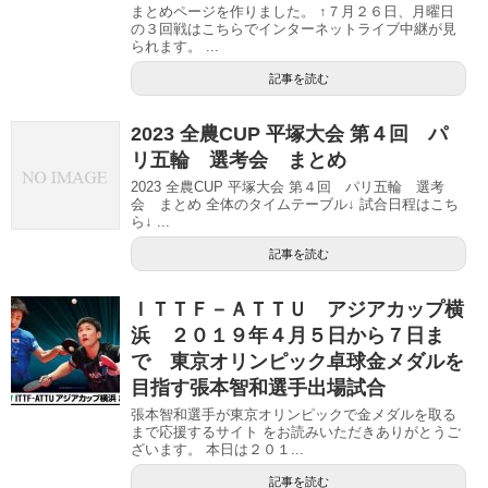
まとめページを作りました。 ↑７月２６日、月曜日
の３回戦はこちらでインターネットライブ中継が見
られます。 ...
記事を読む
2023 全農CUP 平塚大会 第４回 パ
リ五輪 選考会 まとめ
2023 全農CUP 平塚大会 第４回 パリ五輪 選考
会 まとめ 全体のタイムテーブル↓ 試合日程はこち
ら↓ ...
記事を読む
ＩＴＴＦ－ＡＴＴＵ アジアカップ横
浜 ２０１９年４月５日から７日ま
で 東京オリンピック卓球金メダルを
目指す張本智和選手出場試合
張本智和選手が東京オリンピックで金メダルを取る
まで応援するサイト をお読みいただきありがとうご
ざいます。 本日は２０１...
記事を読む