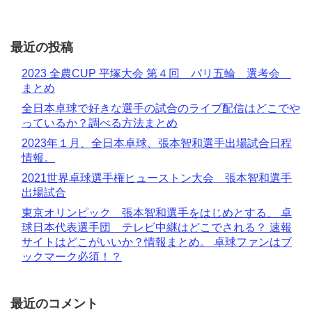
最近の投稿
2023 全農CUP 平塚大会 第４回 パリ五輪 選考会
まとめ
全日本卓球で好きな選手の試合のライブ配信はどこでや
っているか？調べる方法まとめ
2023年１月、全日本卓球、張本智和選手出場試合日程
情報。
2021世界卓球選手権ヒューストン大会 張本智和選手
出場試合
東京オリンピック 張本智和選手をはじめとする、 卓
球日本代表選手団 テレビ中継はどこでされる？ 速報
サイトはどこがいいか？情報まとめ。 卓球ファンはブ
ックマーク必須！？
最近のコメント