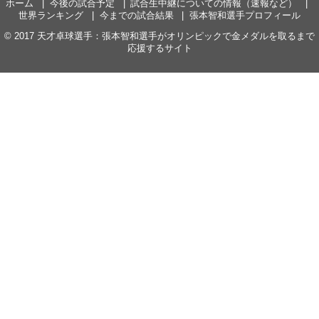
ホーム
今後の試合予定
試合生中継についての情報（速報など）
世界ランキング
今までの試合結果
張本智和選手プロフィール
© 2017
天才卓球選手：張本智和選手がオリンピックで金メダルを取るまで
応援するサイト