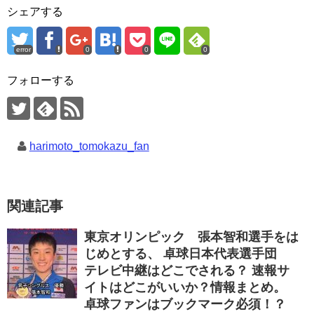
シェアする
error
0
0
0
フォローする
harimoto_tomokazu_fan
関連記事
東京オリンピック 張本智和選手をは
じめとする、 卓球日本代表選手団
テレビ中継はどこでされる？ 速報サ
イトはどこがいいか？情報まとめ。
卓球ファンはブックマーク必須！？