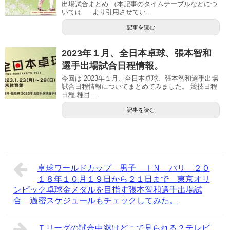
出場試合まとめ （本記事のタイムテーブルなどにつ
いては より引用させてい...
記事を読む
2023年１月、全日本卓球、張本智和
選手出場試合日程情報。
今回は 2023年１月、全日本卓球、張本智和選手出場
試合日程情報についてまとめてみました。 競技日程
日程 種目...
記事を読む
卓球ワールドカップ 男子 ＩＮ パリ ２０
１８年１０月１９日から２１日まで 東京オリ
ンピック卓球金メダルを目指す張本智和選手出場試
合 過密スケジュールもチェックしてみた。
Ｔリーグの試合中継はどこで見られる？テレビ