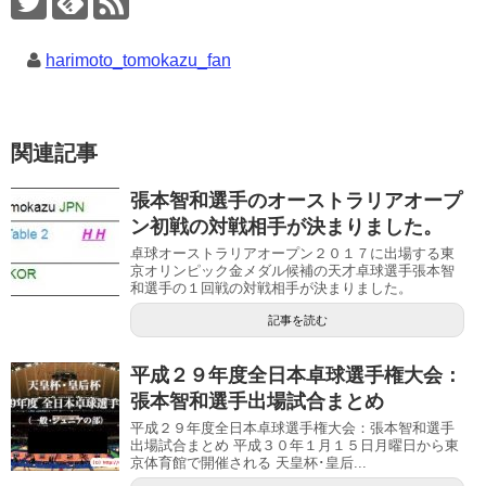
harimoto_tomokazu_fan
関連記事
張本智和選手のオーストラリアオープ
ン初戦の対戦相手が決まりました。
卓球オーストラリアオープン２０１７に出場する東
京オリンピック金メダル候補の天才卓球選手張本智
和選手の１回戦の対戦相手が決まりました。
記事を読む
平成２９年度全日本卓球選手権大会：
張本智和選手出場試合まとめ
平成２９年度全日本卓球選手権大会：張本智和選手
出場試合まとめ 平成３０年１月１５日月曜日から東
京体育館で開催される 天皇杯･皇后...