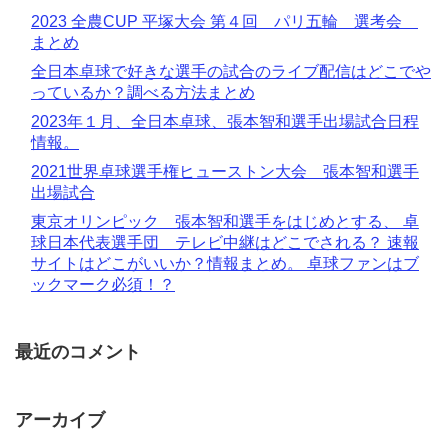
2023 全農CUP 平塚大会 第４回 パリ五輪 選考会
まとめ
全日本卓球で好きな選手の試合のライブ配信はどこでや
っているか？調べる方法まとめ
2023年１月、全日本卓球、張本智和選手出場試合日程
情報。
2021世界卓球選手権ヒューストン大会 張本智和選手
出場試合
東京オリンピック 張本智和選手をはじめとする、 卓
球日本代表選手団 テレビ中継はどこでされる？ 速報
サイトはどこがいいか？情報まとめ。 卓球ファンはブ
ックマーク必須！？
最近のコメント
アーカイブ