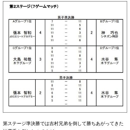
第ステージ準決勝では吉村兄弟を倒して勝ちあがってきた