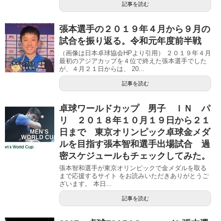
記事を読む
張本選手の２０１９年４月から９月の
試合を振り返る。令和元年度前半戦
（画像は日本卓球協会HPより引用） ２０１９年４月
最初のアジアカップを４位で終えた張本選手でした
が、４月２１日からは、 20...
記事を読む
卓球ワールドカップ 男子 ＩＮ パ
リ ２０１８年１０月１９日から２１
日まで 東京オリンピック卓球金メダ
ルを目指す張本智和選手出場試合 過
密スケジュールもチェックしてみた。
張本智和選手が東京オリンピックで金メダルを取る
まで応援するサイト をお読みいただきありがとうご
ざいます。 本日...
記事を読む